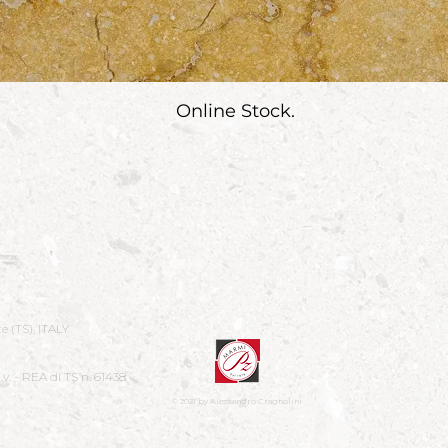
Online Stock.
te (TS), ITALY
.v. - REA di TS n. 61438
© 2021 by Alessandro Cragnolini