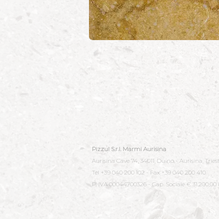
Pizzul S.r.l. Marmi Aurisina
Aurisina Cave 74, 34011, Duino - Aurisina, Tries
Tel +39 040 200 102 - Fax +39 040 200 410
P. IVA 00044700326 - Cap. Sociale € 31.200,00 i